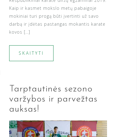
Respublikiniai karate diržų egzaminai 2019.
Kaip ir kasmet mokslo metų pabaigoje
mokiniai turi progą būti įvertinti už savo
darbą ir įdėtas pastangas mokantis karate
kovos […]
SKAITYTI
Tarptautinės sezono
varžybos ir parvežtas
auksas!