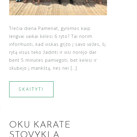
Trečia diena Pamenat, gyrėmės kaip
lengvai vaikai kėlėsi 6 ryto? Tai norim
informuoti, kad viskas grįžo į savo vėžes, šį
rytą visus teko žadinti ir visi norėjo dar
bent 5 minutes pamiegoti, bet kėlėsi ir
skubėjo į mankštą, nes nei […]
SKAITYTI
OKU KARATE
STOVYKLA