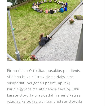
Pirma diena O tiksliau pasakius pusdienis.
Ši diena buvo skirta visiems dalyviams
susipažinti bei geriau pažinti aplinką
kurioje gyvensime ateinančią savaitę. Oku
karate stovykla prasideda! Treneris Petras
Ąžuolas Kalpokas trumpai pristatė stovyklą