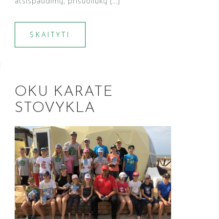
atsispaudimų, prišuoliukų […]
SKAITYTI
OKU KARATE
STOVYKLA