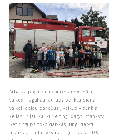
Arba kaip gaisrininkai išmaudė mūsų
vaikus. Pagaliau jau ties penkta diena
vaikai labiau panašūs į vaikus – sunkiai
keliasi ir jau kai kurie tingi daryti mankštą.
Bet tingulys toks dalykas, tingi daryti
mankštą, tada teks netingėti daryti 100