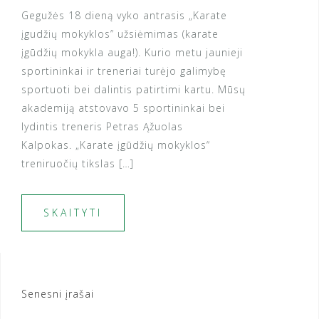
Gegužės 18 dieną vyko antrasis „Karate
įgudžių mokyklos” užsiėmimas (karate
įgūdžių mokykla auga!). Kurio metu jaunieji
sportininkai ir treneriai turėjo galimybę
sportuoti bei dalintis patirtimi kartu. Mūsų
akademiją atstovavo 5 sportininkai bei
lydintis treneris Petras Ąžuolas
Kalpokas. „Karate įgūdžių mokyklos“
treniruočių tikslas […]
SKAITYTI
Navigacija
Senesni įrašai