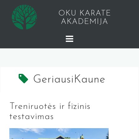
Skip
to
OKU KARATE
content
AKADEMIJA
GeriausiKaune
Treniruotės ir fizinis
testavimas