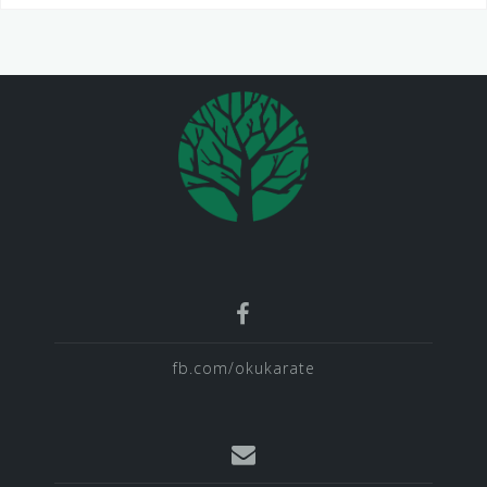
tarp
įrašų
fb.com/okukarate