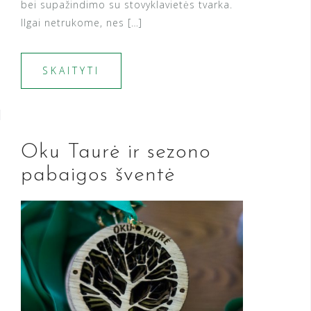
bei supažindimo su stovyklavietės tvarka.
Ilgai netrukome, nes […]
SKAITYTI
Oku Taurė ir sezono
pabaigos šventė