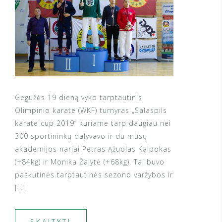
Gegužės 19 dieną vyko tarptautinis
Olimpinio karate (WKF) turnyras „Salaspils
karate cup 2019” kuriame tarp daugiau nei
300 sportininkų dalyvavo ir du mūsų
akademijos nariai Petras Ąžuolas Kalpokas
(+84kg) ir Monika Žalytė (+68kg). Tai buvo
paskutinės tarptautinės sezono varžybos ir
[…]
SKAITYTI