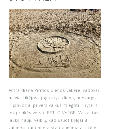
Antra diena Pirmos dienos vakare, vadovai
naiviai tikėjosi, jog aktyvi diena, nuovargis
ir įspūdžiai privers vaikus miegoti ir ryte iš
lovų reikės versti. BET, O VARGE. Vaikai tiek
laukė naujų veiklų, kad užuot kėlęsi 8
valandą, kaip numatyta dauguma atsikėlė