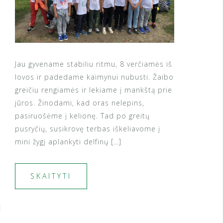
Jau gyvename stabiliu ritmu, 8 verčiamės iš
lovos ir padedame kaimynui nubusti. Žaibo
greičiu rengiamės ir lekiame į mankštą prie
jūros. Žinodami, kad oras nelepins,
pasiruošėme į kelionę. Tad po greitų
pusryčių, susikrovę terbas iškeliavome į
mini žygį aplankyti delfinų […]
SKAITYTI