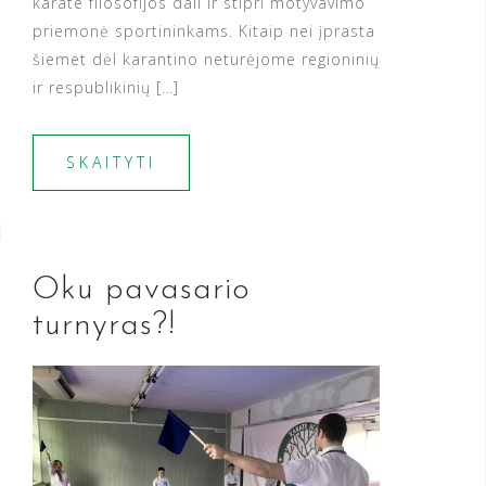
karate filosofijos dali ir stipri motyvavimo
priemonė sportininkams. Kitaip nei įprasta
šiemet dėl karantino neturėjome regioninių
ir respublikinių […]
SKAITYTI
Oku pavasario
turnyras?!