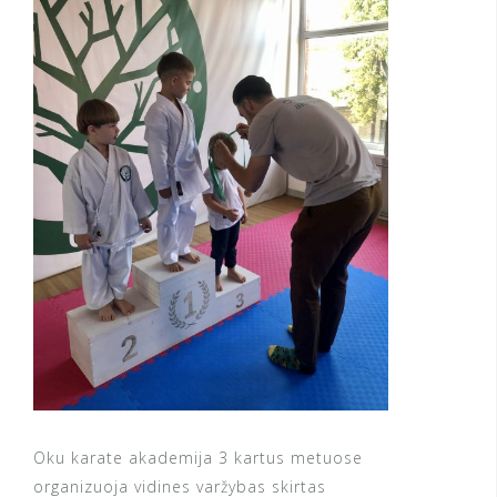
Oku karate akademija 3 kartus metuose
organizuoja vidines varžybas skirtas