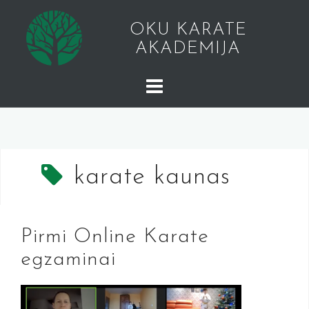
Skip
to
OKU KARATE
content
AKADEMIJA
karate kaunas
Pirmi Online Karate
egzaminai