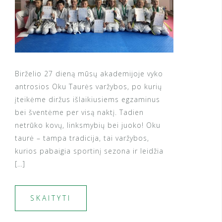
Birželio 27 dieną mūsų akademijoje vyko
antrosios Oku Taurės varžybos, po kurių
įteikėme diržus išlaikiusiems egzaminus
bei šventėme per visą naktį. Tadien
netrūko kovų, linksmybių bei juoko! Oku
taurė – tampa tradicija, tai varžybos,
kurios pabaigia sportinį sezona ir leidžia
[…]
SKAITYTI