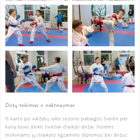
Diržų teikimas ir naktinėjimas
Iš karto po varžybų vyko sezono pabaigos šventė per
kurią buvo įteikti šviežiai išlaikyti diržai. Visiems
mokiniams jų išlaikyto egzamino diplomus bei diržus