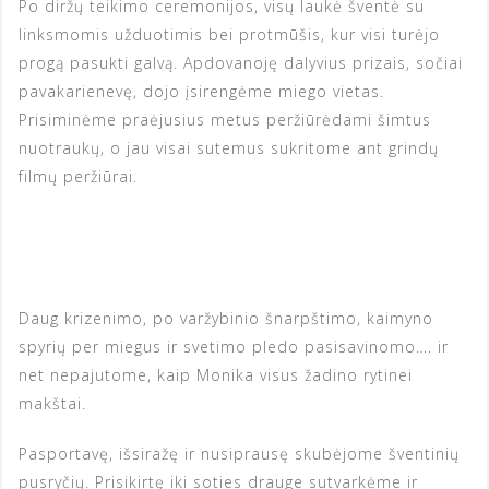
Po diržų teikimo ceremonijos, visų laukė šventė su
linksmomis užduotimis bei protmūšis, kur visi turėjo
progą pasukti galvą. Apdovanoję dalyvius prizais, sočiai
pavakarienevę, dojo įsirengėme miego vietas.
Prisiminėme praėjusius metus peržiūrėdami šimtus
nuotraukų, o jau visai sutemus sukritome ant grindų
filmų peržiūrai.
Daug krizenimo, po varžybinio šnarpštimo, kaimyno
spyrių per miegus ir svetimo pledo pasisavinomo…. ir
net nepajutome, kaip Monika visus žadino rytinei
makštai.
Pasportavę, išsiražę ir nusiprausę skubėjome šventinių
pusryčių. Prisikirtę iki soties drauge sutvarkėme ir