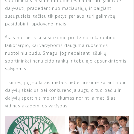
sportininkus. Visi bendruomenės nariai turi galimybę
dalyvauti, pradedant nuo mažiausiųjų ir baigiant
suaugusiais, tačiau tik patys geriausi turi galimybę
pasidabinti apdovanojimais.
Šiais metais, visi susitikome po įtempto karantino
laikotarpio, kai varžyboms dauguma ruošėmės
nuotoliniu būdu. Smagu, jog nepaisant iššūkių
sportininkai nenuleido rankų ir tobulėjo apsunkintomis
sąlygomis.
Tikimės, jog su kitais metais nebeturėsime karantino ir
dalyvių skaičius bei konkurencija augs, o tuo pačiu ir
dalyvių sportinis meistriškumas norint laimėti šias
vidines akademijos varžybas!