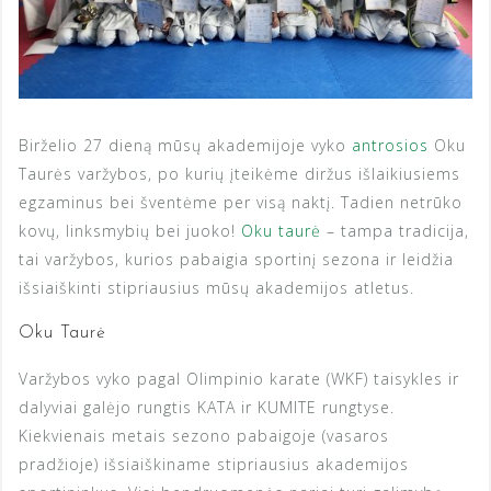
Birželio 27 dieną mūsų akademijoje vyko
antrosios
Oku
Taurės varžybos, po kurių įteikėme diržus išlaikiusiems
egzaminus bei šventėme per visą naktį. Tadien netrūko
kovų, linksmybių bei juoko!
Oku taurė
– tampa tradicija,
tai varžybos, kurios pabaigia sportinį sezona ir leidžia
išsiaiškinti stipriausius mūsų akademijos atletus.
Oku Taurė
Varžybos vyko pagal Olimpinio karate (WKF) taisykles ir
dalyviai galėjo rungtis KATA ir KUMITE rungtyse.
Kiekvienais metais sezono pabaigoje (vasaros
pradžioje) išsiaiškiname stipriausius akademijos