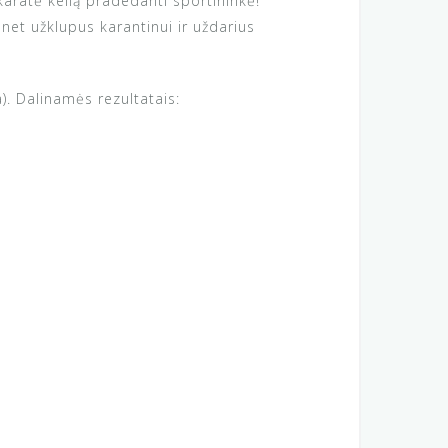
aratė kelią pradedanti sportininkė!
net užklupus karantinui ir uždarius
). Dalinamės rezultatais: