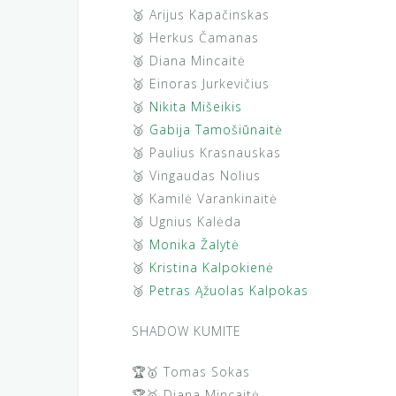
🥈 Arijus Kapačinskas
🥈 Herkus Čamanas
🥈 Diana Mincaitė
🥈 Einoras Jurkevičius
🥈
Nikita Mišeikis
🥈
Gabija Tamošiūnaitė
🥉 Paulius Krasnauskas
🥉 Vingaudas Nolius
🥉 Kamilė Varankinaitė
🥉 Ugnius Kalėda
🥉
Monika Žalytė
🥉
Kristina Kalpokienė
🥉
Petras Ąžuolas Kalpokas
SHADOW KUMITE
🏆🥇 Tomas Sokas
🏆🥇 Diana Mincaitė