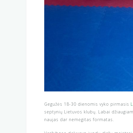
Gegužės 18-30 dienomis vyko pirmasis
L
septynių Lietuvos klubų. Labai džiaugiam
naujas dar nemėgitas formatas.