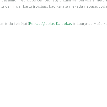
 pasaulio ir europos čempionatų prizininkai bei vos 2 metų k
žtu dar ir dar kartą įrodžius, kad karatė niekada nepasiduoda
 ir du teisėjai (
Petras Ąžuolas Kalpokas
ir Laurynas Mažeika