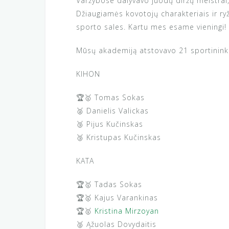
Varžybose dalyvavo juodų diržų meistrai,
Džiaugiamės kovotojų charakteriais ir ry
sporto sales. Kartu mes esame vieningi!
Mūsų akademiją atstovavo 21 sportininkas
KIHON
🏆🥇 Tomas Sokas
🥈 Danielis Valickas
🥉 Pijus Kučinskas
🥉 Kristupas Kučinskas
KATA
🏆🥇 Tadas Sokas
🏆🥇 Kajus Varankinas
🏆🥇
Kristina Mirzoyan
🥈 Ąžuolas Dovydaitis