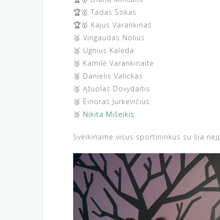
🏆🥇 Tadas Sokas
🏆🥇 Kajus Varankinas
🥈 Vingaudas Nolius
🥈 Ugnius Kalėda
🥉 Kamilė Varankinaitė
🥉 Danielis Valickas
🥉 Ąžuolas Dovydaitis
🥉 Einoras Jurkevičius
🥉
Nikita Mišeikis
Sveikiname visus sportininkus su šia neį