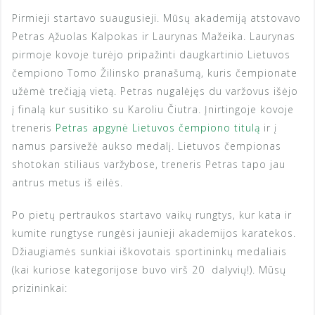
Pirmieji startavo suaugusieji. Mūsų akademiją atstovavo
Petras Ąžuolas Kalpokas ir Laurynas Mažeika. Laurynas
pirmoje kovoje turėjo pripažinti daugkartinio Lietuvos
čempiono Tomo Žilinsko pranašumą, kuris čempionate
užėmė trečiąją vietą. Petras nugalėjęs du varžovus išėjo
į finalą kur susitiko su Karoliu Čiutra. Įnirtingoje kovoje
treneris
Petras apgynė Lietuvos čempiono titulą
ir į
namus parsivežė aukso medalį. Lietuvos čempionas
shotokan stiliaus varžybose, treneris Petras tapo jau
antrus metus iš eilės.
Po pietų pertraukos startavo vaikų rungtys, kur kata ir
kumite rungtyse rungėsi jaunieji akademijos karatekos.
Džiaugiamės sunkiai iškovotais sportininkų medaliais
(kai kuriose kategorijose buvo virš 20 dalyvių!). Mūsų
prizininkai: