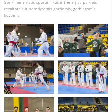
Sveikiname visus sportininkus ir trenerį su puikiais
rezultatais ir parodytomis gražiomis, garbingomis
kovomis!