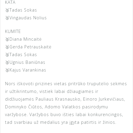
KATA
🥉Tadas Sokas
🥉Vingaudas Nolius
KUMITE
🥈Diana Mincaitė
🥈Gerda Petrauskaitė
🥉Tadas Sokas
🥉Ugnius Baniūnas
🥉Kajus Varankinas
Nors iškovoti prizines vietas pritrūko truputėlio sėkmės
ir užtikrintumo, vistiek labai džiaugiamės ir
didžiuojamės Pauliaus Krasnausko, Einoro Jurkevičiaus,
Dominyko Čiūtos, Adomo Valatkos pasirodymu
varžybose. Varžybos buvo išties labai konkurencingos,
tad svarbiau už medalius yra įgyta patirtis ir žinios.