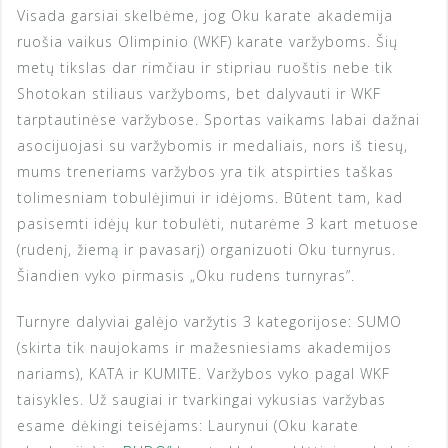
Visada garsiai skelbėme, jog Oku karate akademija
ruošia vaikus Olimpinio (WKF) karate varžyboms. Šių
metų tikslas dar rimčiau ir stipriau ruoštis nebe tik
Shotokan stiliaus varžyboms, bet dalyvauti ir WKF
tarptautinėse varžybose. Sportas vaikams labai dažnai
asocijuojasi su varžybomis ir medaliais, nors iš tiesų,
mums treneriams varžybos yra tik atspirties taškas
tolimesniam tobulėjimui ir idėjoms. Būtent tam, kad
pasisemti idėjų kur tobulėti, nutarėme 3 kart metuose
(rudenį, žiemą ir pavasarį) organizuoti Oku turnyrus.
Šiandien vyko pirmasis „Oku rudens turnyras”.
Turnyre dalyviai galėjo varžytis 3 kategorijose: SUMO
(skirta tik naujokams ir mažesniesiams akademijos
nariams), KATA ir KUMITE. Varžybos vyko pagal WKF
taisykles. Už saugiai ir tvarkingai vykusias varžybas
esame dėkingi teisėjams: Laurynui (Oku karate