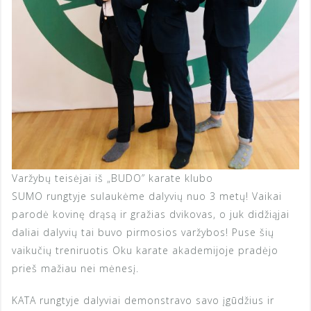
Varžybų teisėjai iš „BUDO” karate klubo
SUMO rungtyje sulaukėme dalyvių nuo 3 metų! Vaikai
parodė kovinę drąsą ir gražias dvikovas, o juk didžiąjai
daliai dalyvių tai buvo pirmosios varžybos! Puse šių
vaikučių treniruotis Oku karate akademijoje pradėjo
prieš mažiau nei mėnesį.
KATA rungtyje dalyviai demonstravo savo įgūdžius ir