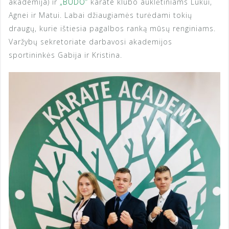
akademija) ir
„BUDO”
karate klubo auklėtiniams Lukui,
Agnei ir Matui. Labai džiaugiamės turėdami tokių
draugų, kurie ištiesia pagalbos ranką mūsų renginiams.
Varžybų sekretoriate darbavosi akademijos
sportininkės Gabija ir Kristina.