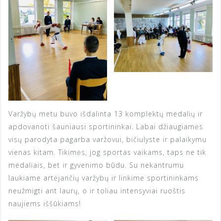
Varžybų metu buvo išdalinta 13 komplektų medalių ir
apdovanoti šauniausi sportininkai. Labai džiaugiamės
visų parodyta pagarba varžovui, bičiulyste ir palaikymu
vienas kitam. Tikimės, jog sportas vaikams, taps ne tik
medaliais, bet ir gyvenimo būdu. Su nekantrumu
laukiame artėjančių varžybų ir linkime sportininkams
neužmigti ant laurų, o ir toliau intensyviai ruoštis
naujiems iššūkiams!