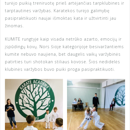
turėjo puikią treniruotę prieš artėjančias tarpklubines ir
tarptautines varžybas. Karatekos turėjo galimybę
pasipraktikuoti naujai išmoktas kata ir užtvirtinti jau
žinomas.
KUMITE rungtyje kaip visada netrūko azarto, emocijų ir
įspūdingų kovų. Nors šioje kategorijoje besivaržantiems
kumite nebuvo naujiena, bet daugelis vaikų varžybinės
patirties turi shotokan stiliaus kovose. Šios nedidelės
klubinės varžybos buvo puiki proga pasipraktikuoti.