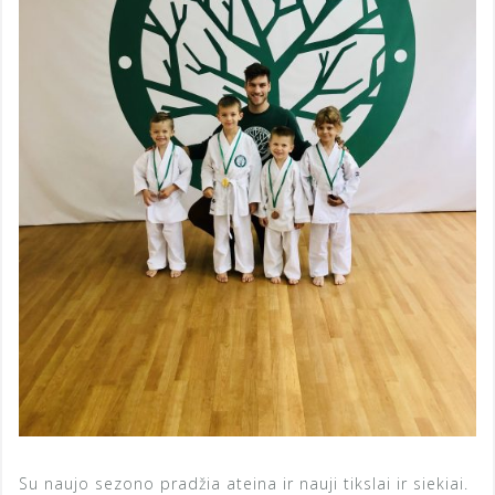
Su naujo sezono pradžia ateina ir nauji tikslai ir siekiai.