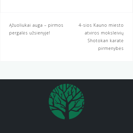
Navigacija
Ąžuoliukai auga – pirmos
4-sios Kauno miesto
pergalės užsienyje!
atviros moksleivių
tarp
Shotokan karatė
įrašų
pirmenybės