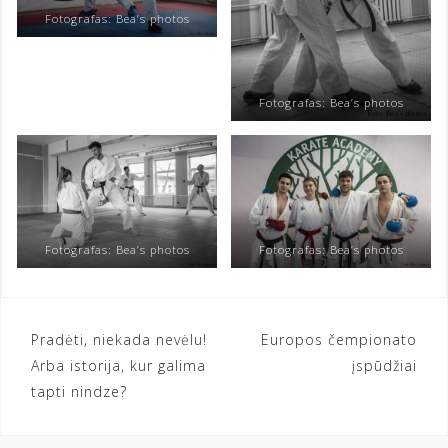
Fotografas: Bea’s photos
Fotografas: Bea’s photos
Fotografas: Bea’s photos
Fotografas: Bea’s photos
Navigacija
Pradėti, niekada nevėlu!
Europos čempionato
Arba istorija, kur galima
įspūdžiai
tarp
tapti nindze?
įrašų