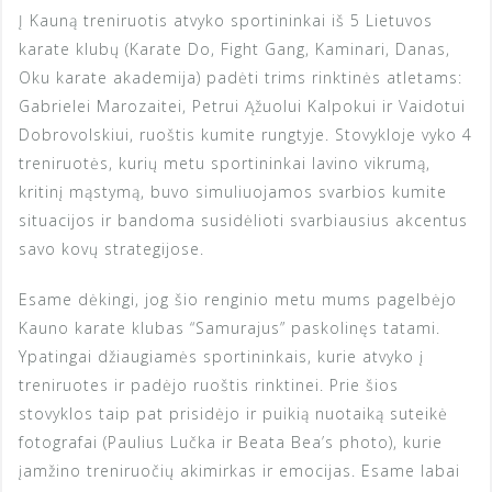
Į Kauną treniruotis atvyko sportininkai iš 5 Lietuvos
karate klubų (Karate Do, Fight Gang, Kaminari, Danas,
Oku karate akademija) padėti trims rinktinės atletams:
Gabrielei Marozaitei, Petrui Ąžuolui Kalpokui ir Vaidotui
Dobrovolskiui, ruoštis kumite rungtyje. Stovykloje vyko 4
treniruotės, kurių metu sportininkai lavino vikrumą,
kritinį mąstymą, buvo simuliuojamos svarbios kumite
situacijos ir bandoma susidėlioti svarbiausius akcentus
savo kovų strategijose.
Esame dėkingi, jog šio renginio metu mums pagelbėjo
Kauno karate klubas “Samurajus” paskolinęs tatami.
Ypatingai džiaugiamės sportininkais, kurie atvyko į
treniruotes ir padėjo ruoštis rinktinei. Prie šios
stovyklos taip pat prisidėjo ir puikią nuotaiką suteikė
fotografai (Paulius Lučka ir Beata Bea’s photo), kurie
įamžino treniruočių akimirkas ir emocijas. Esame labai