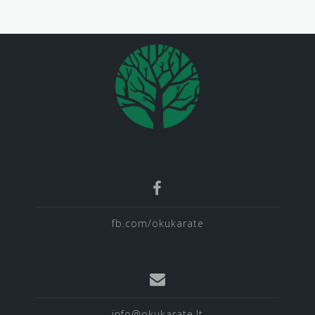
fb.com/okukarate
info@okukarate.lt