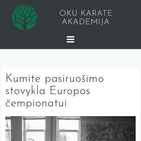
Skip
to
OKU KARATE
content
AKADEMIJA
Kumite pasiruošimo
stovykla Europos
čempionatui