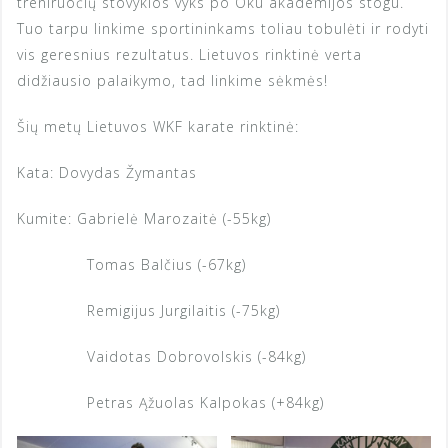
treniruočių stovyklos vyks po Oku akademijos stogu.
Tuo tarpu linkime sportininkams toliau tobulėti ir rodyti
vis geresnius rezultatus. Lietuvos rinktinė verta
didžiausio palaikymo, tad linkime sėkmės!
Šių metų Lietuvos WKF karate rinktinė:
Kata: Dovydas Žymantas
Kumite: Gabrielė Marozaitė (-55kg)
Tomas Balčius (-67kg)
Remigijus Jurgilaitis (-75kg)
Vaidotas Dobrovolskis (-84kg)
Petras Ąžuolas Kalpokas (+84kg)