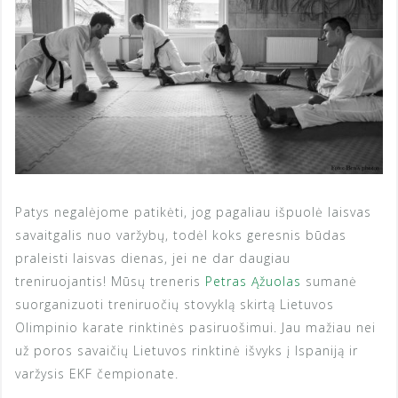
Patys negalėjome patikėti, jog pagaliau išpuolė laisvas
savaitgalis nuo varžybų, todėl koks geresnis būdas
praleisti laisvas dienas, jei ne dar daugiau
treniruojantis! Mūsų treneris
Petras Ąžuolas
sumanė
suorganizuoti treniruočių stovyklą skirtą Lietuvos
Olimpinio karate rinktinės pasiruošimui. Jau mažiau nei
už poros savaičių Lietuvos rinktinė išvyks į Ispaniją ir
varžysis EKF čempionate.