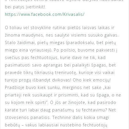
bei patys įvertinkit!
https://www.facebook.com/Krivasalis/
O toliau vėl stovyklinė rutina: pietūs laisvas laikas ir
žinoma maudynės, nes saulytė visiems susuko galvas.
Stalo žaidimai, pietų miegas (paradoksalu, bet pietų
miego eina vyriausieji). Po poilsio, buvome pakviesti į
svečius pas fechtuotojus, kurie davė ne tik, kad
pasimatuoti savo aprangas bei palaikyti špagas, bet
pravedė tikrų tikriausią treniruotę, kurioje visi vaikai
turėjo progą išbandyt dvikovas! Oho kiek emocijų!
Pradžioje buvo kiek sunku, merginos net sakė „kai
priartėji reik susikaupt ir prisiminti, kad su špaga, o ne
su kojom reik spirti”. O jūs ar žinojote, kad pasirodo
karate turi labai daug panašumų su fechtavimu? Net
stovėsenos panašios. Techninė dalis kokia smagi
bebūtų – vakus labiausiai nustebino fechtuotojų