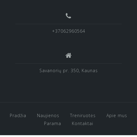
+37062960564
Savanorių pr. 350, Kaunas
Pradžia
Naujienos
Treniruotės
Apie mus
Parama
Kontaktai