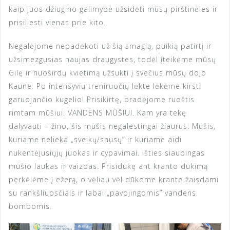
kaip juos džiugino galimybė užsidėti mūsų pirštinėles ir
prisiliesti vienas prie kito.
Negalėjome nepadėkoti už šią smagią, puikią patirtį ir
užsimezgusias naujas draugystes, todėl įteikėme mūsų
Gilę ir nuoširdų kvietimą užsukti į svečius mūsų dojo
Kaune. Po intensyvių treniruočių lėkte lėkėme kirsti
garuojančio kugelio! Prisikirtę, pradėjome ruoštis
rimtam mūšiui. VANDENS MŪŠIUI. Kam yra tekę
dalyvauti – žino, šis mūšis negalestingai žiaurus. Mūšis,
kuriame nelieka „sveikų/sausų” ir kuriame aidi
nukentėjusiųjų juokas ir cypavimai. Išties siaubingas
mūšio laukas ir vaizdas. Prisidūkę ant kranto dūkimą
perkėlėme į ežerą, o vėliau vėl dūkome krante žaisdami
su rankšliuosčiais ir labai „pavojingomis” vandens
bombomis.