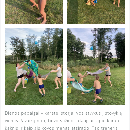
Dienos pabaigai – karate istorja. Vos atvykus į stovyklą
vienas iš vaikų norų buvo sužinoti daugiau apie karate
šaknis ir kaip šis kovos menas atsirado. Tad treneris