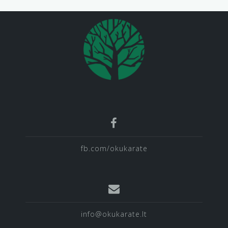
fb.com/okukarate
info@okukarate.lt