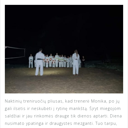
Naktinių treniruočių pliusas, kad trenerė Monika, po jų
gali ilsėtis ir neskubėti į rytinę mankštą. Šįryt miegojom
saldžiai ir jau rinkomės drauge tik dienos aptarti. Diena
nusimato ypatinga ir draugystes mezganti. Tuo tarpu,