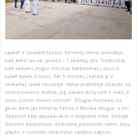
Laukėt ir sulaukėt tęsinio. Ketvirtoji diena, prasidėjo
kiek ankščiau nei įprasta – 1 valandą ryto. Tradiciškai,
kiek vaikams įmigus linksmas barbenimas į duris ir
kylam kylam iš lovos. Per 5 minutes į karate gi ir
renkamės lauke rikiuotėje. Vaikai praktikoje išbandė, ką
reiškia trenerio žodžiai, jog „karate diržą turit ir naktį iš
lovos išversti mokėti užsirišti”. Džiugiai nusiteikę, na
gerai, bent jau treneriai Petras ir Monika džiugiai, o kiti
išpūstom kaip apuokai akim ir lengvame šoke. Smėlyje
basomis pasportavę, išsibudinę parskuodė namo, kojų
plautis ir susirinkti išbarstytus saldžius sapnus.