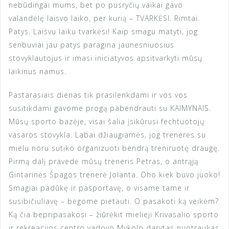
nebūdingai mums, bet po pusryčių vaikai gavo
valandėlę laisvo laiko, per kurią – TVARKĖSI. Rimtai.
Patys. Laisvu laiku tvarkėsi! Kaip smagu matyti, jog
senbuviai jau patys paragina jaunesniuosius
stovyklautojus ir imasi iniciatyvos apsitvarkyti mūsų
laikinus namus.
Pastarasiais dienas tik prasilenkdami ir vos vos
susitikdami gavome progą pabendrauti su KAIMYNAIS.
Mūsų sporto bazėje, visai šalia įsikūrusi fechtuotojų
vasaros stovykla. Labai džiaugiamės, jog trenerės su
mielu noru sutiko organizuoti bendrą treniruotę draugę.
Pirmą dalį pravedė mūsų treneris Petras, o antrąją
Gintarinės Špagos trenerė Jolanta. Oho kiek buvo juoko!
Smagiai padūkę ir pasportavę, o visame tame ir
susibičiuliavę – bėgome pietauti. O pasakoti ką veikėm?
Ką čia bepripasakosi – žiūrėkit mielieji Krivasalio sporto
ir rekreacijos centro vadovo Mykolo darytas nuotraukas