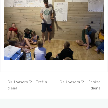
Navigacija
OKU vasara ’21. Trečia
OKU vasara ’21. Penkta
diena
diena
tarp
įrašų