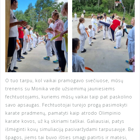
O tuo tarpu, kol vaikai pramogavo svečiuose, mūsų
treneris su Monika vedė užsiėmimą jauniesiems
fechtuotojams, kuriems mūsų vaikai taip pat paskolino
savo apsaugas. Fechtuotojai turėjo progą pasimokyti
karate pradmenų, pamatyti kaip atrodo Olimpinio
karate kovos, už ką skiriami taškai. Galiausiai, patys
išmėginti kovų simuliaciją pasivaržydami tarpusavyje. Be
špagos, jiems tai buvo išties smagi patirtis ir matėsi,