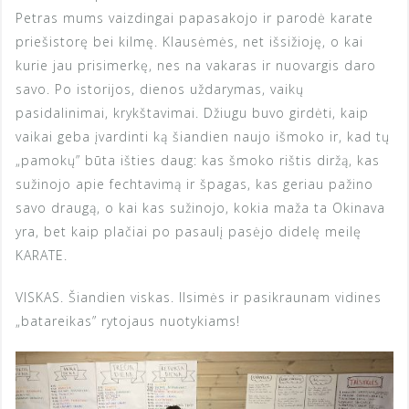
Petras mums vaizdingai papasakojo ir parodė karate
priešistorę bei kilmę. Klausėmės, net išsižioję, o kai
kurie jau prisimerkę, nes na vakaras ir nuovargis daro
savo. Po istorijos, dienos uždarymas, vaikų
pasidalinimai, krykštavimai. Džiugu buvo girdėti, kaip
vaikai geba įvardinti ką šiandien naujo išmoko ir, kad tų
„pamokų” būta išties daug: kas šmoko rištis diržą, kas
sužinojo apie fechtavimą ir špagas, kas geriau pažino
savo draugą, o kai kas sužinojo, kokia maža ta Okinava
yra, bet kaip plačiai po pasaulį pasėjo didelę meilę
KARATE.
VISKAS. Šiandien viskas. Ilsimės ir pasikraunam vidines
„batareikas” rytojaus nuotykiams!