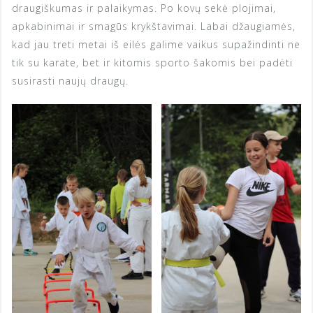
draugiškumas ir palaikymas. Po kovų sekė plojimai,
apkabinimai ir smagūs krykštavimai. Labai džaugiamės,
kad jau treti metai iš eilės galime vaikus supažindinti ne
tik su karate, bet ir kitomis sporto šakomis bei padėti
susirasti naujų draugų.