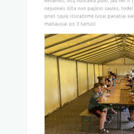
Keliamės, visų nuotaika puiki, jau net i
nejuokais šilta nuo pajūrio saulės, todėl
prieš saulę išsiražome (visai panašiai ka
mažiausiai po 3 kartus!