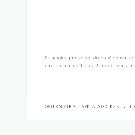
Prisijuokę, prisiverkę, drebančiomis nu
naktipiečiai ir vėl filmas! Turim tokius ku
Navigacija
OKU KARATE STOVYKLA 2020. Ketvirta di
tarp
įrašų