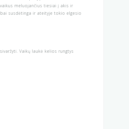
ikus meluojančius tiesiai į akis ir
bai susdėtinga ir ateityje tokio elgesio
sivaržyti. Vaikų laukė kelios rungtys