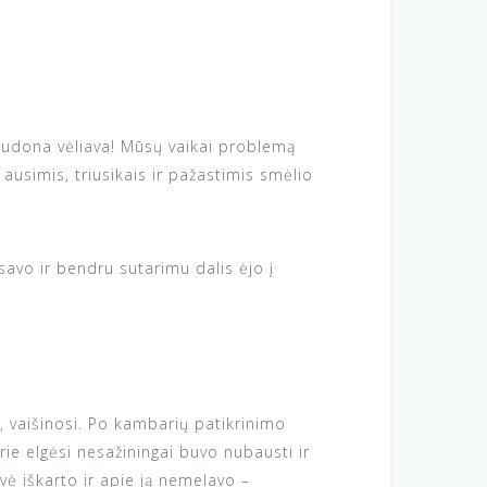
audona vėliava! Mūsų vaikai problemą
usimis, triusikais ir pažastimis smėlio
lsavo ir bendru sutarimu dalis ėjo į
, vaišinosi. Po kambarių patikrinimo
rie elgėsi nesažiningai buvo nubausti ir
avė iškarto ir apie ją nemelavo –