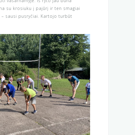
oti vasarnamyje. Iš ryto jau būna
na su krosiuku į pajūrį ir ten smagiai
 – sausi pusryčiai. Kartojo turbūt