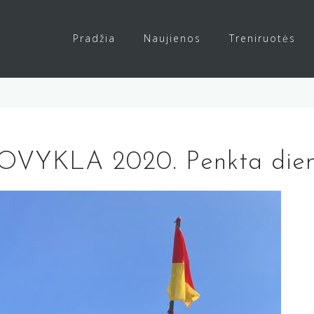
Pradžia
Naujienos
Treniruotės
VYKLA 2020. Penkta die