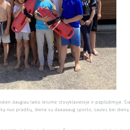
dien daugiau laiko leisime stovyklavietėje ir paplūdimyje. Ši
viską nuo pradžių, diena su daaaaaug sporto, saulės bei dien