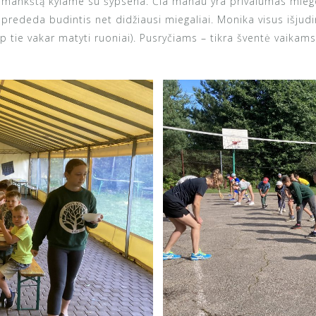
r į mankštą kylame su šypsena. Čia manau yra privalumas mieg
 prededa budintis net didžiausi miegaliai. Monika visus išjudi
ip tie vakar matyti ruoniai). Pusryčiams – tikra šventė vaikams