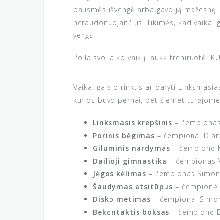
bausmės išvengė arba gavo ją mažesnę. Vi
neraudonuojančius. Tikimės, kad vaikai ga
vengs.
Po laisvo laiko vaikų laukė treniruotė. 
Vaikai galėjo rinktis ar daryti Linksmasia
kurios buvo pernai, bet šiemet turėjome 
Linksmasis krepšinis
– čempionas
Porinis bėgimas
– čempionai Diana
Giluminis nardymas
– čempionė K
Dailioji gimnastika
– čempionas V
Jėgos kėlimas
– čempionas Simon
Šaudymas atsitūpus
– čempionė 
Disko metimas
– čempionai Simon
Bekontaktis boksas
– čempionė Br