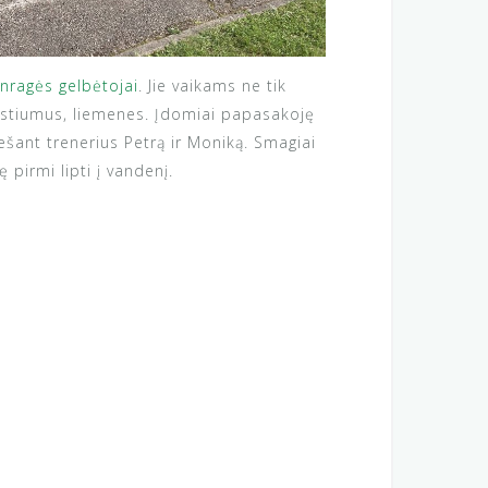
nragės gelbėtojai
. Jie vaikams ne tik
kostiumus, liemenes. Įdomiai papasakoję
ešant trenerius Petrą ir Moniką. Smagiai
 pirmi lipti į vandenį.