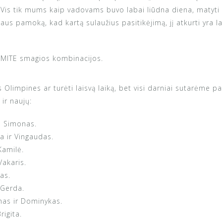
s tik mums kaip vadovams buvo labai liūdna diena, matyti va
us pamoką, kad kartą sulaužius pasitikėjimą, jį atkurti yra la
KUMITE smagios kombinacijos.
s Olimpines ar turėti laisvą laiką, bet visi darniai sutarėme pa
ir naujų:
 Simonas.
 ir Vingaudas.
amilė.
akaris.
as.
Gerda.
as ir Dominykas.
igita.