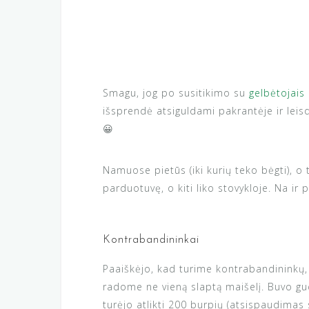
Smagu, jog po susitikimo su
gelbėtojais
išsprendė atsiguldami pakrantėje ir leis
😀
Namuose pietūs (iki kurių teko bėgti), o t
parduotuvę, o kiti liko stovykloje. Na ir 
Kontrabandininkai
Paaiškėjo, kad turime kontrabandininkų, 
radome ne vieną slaptą maišelį. Buvo gudr
turėjo atlikti 200 burpių (atsispaudimas 