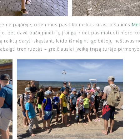
igėme pajūryje, o ten mus pasitiko ne kas kitas, o šaunūs
Mel
e, bet davė pačiupinėti jų įrangą ir net pasimatuoti hidro 
ą reiktų daryti skęstant, leido išmėginti gelbėtojų neštuvus n
aigti treniruotės – greičiausiai įveikę trąsą turėjo pirmenybę