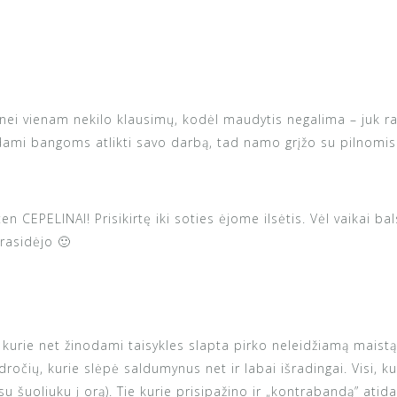
nei vienam nekilo klausimų, kodėl maudytis negalima – juk r
dami bangoms atlikti savo darbą, tad namo grįžo su pilnomis a
en CEPELINAI! Prisikirtę iki soties ėjome ilsėtis. Vėl vaikai ba
prasidėjo 🙂
kurie net žinodami taisykles slapta pirko neleidžiamą maistą
očių, kurie slėpė saldumynus net ir labai išradingai. Visi, ku
su šuoliuku į orą). Tie kurie prisipažino ir „kontrabandą” atid