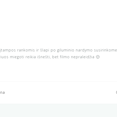
o įtampos rankomis ir šlapi po giluminio nardymo susirinkom
riuos miegoti reikia išnešti, bet filmo nepraleidžia 🙂
ena