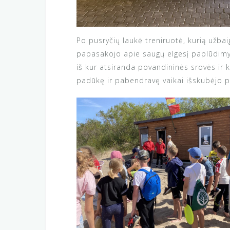
Po pusryčių laukė treniruotė, kurią užba
papasakojo apie saugų elgesį paplūdimyj
iš kur atsiranda povandininės srovės ir k
padūkę ir pabendravę vaikai išskubėjo pab