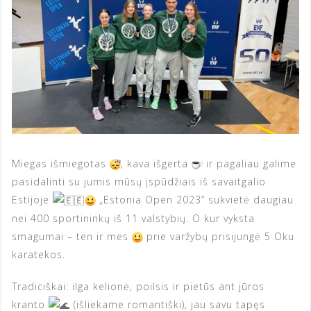
Miegas išmiegotas
, kava išgerta
ir pagaliau galime
pasidalinti su jumis mūsų įspūdžiais iš savaitgalio
Estijoje
„Estonia Open 2023” sukvietė daugiau
nei 400 sportininkų iš 11 valstybių. O kur vyksta
smagumai – ten ir mes
prie varžybų prisijungė 5 Oku
karatekos.
Tradiciškai: ilga kelionė, poilsis ir pietūs ant jūros
kranto
(išliekame romantiški), jau savu tapęs