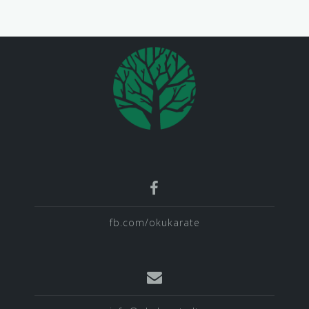
fb.com/okukarate