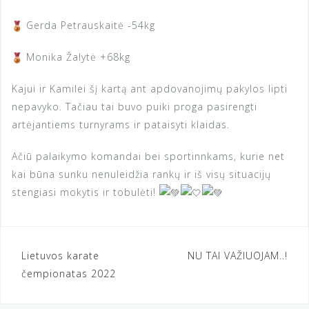
Gerda Petrauskaitė -54kg
Monika Žalytė +68kg
Kajui ir Kamilei šį kartą ant apdovanojimų pakylos lipti
nepavyko. Tačiau tai buvo puiki proga pasirengti
artėjantiems turnyrams ir pataisyti klaidas.
Ačiū palaikymo komandai bei sportinnkams, kurie net
kai būna sunku nenuleidžia rankų ir iš visų situacijų
stengiasi mokytis ir tobulėti!
Navigacija
Lietuvos karate
NU TAI VAŽIUOJAM..!
čempionatas 2022
tarp
įrašų