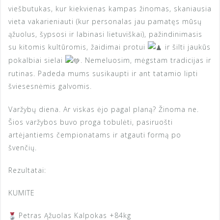
viešbutukas, kur kiekvienas kampas žinomas, skaniausia
vieta
vakarieniauti (kur personalas jau pamatęs mūsų
ąžuolus, šypsosi ir labinasi lietuviškai), pažindinimasis
su kitomis kultūromis, žaidimai protui
ir šilti jaukūs
pokalbiai sielai
. Nemeluosim, mėgstam tradicijas ir
rutinas. Padeda mums susikaupti ir ant tatamio lipti
šviesesnėmis galvomis.
Varžybų diena. Ar viskas ėjo pagal planą? Žinoma ne.
Šios varžybos buvo proga tobulėti, pasiruošti
artėjantiems čempionatams ir atgauti formą po
švenčių.
Rezultatai:
KUMITE
Petras Ąžuolas Kalpokas +84kg