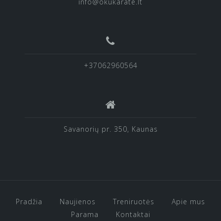
info@okukarate.lt
+37062960564
Savanorių pr. 350, Kaunas
Pradžia
Naujienos
Treniruotės
Apie mus
Parama
Kontaktai