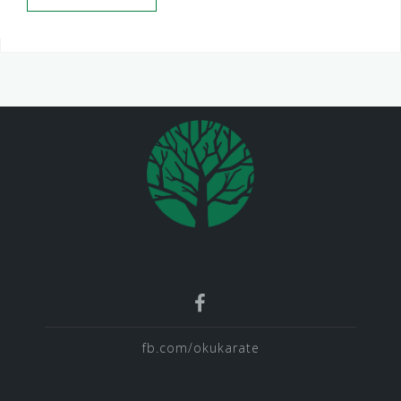
fb.com/okukarate