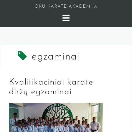
Skip
OKU KARATE AKADEMIJA
to
content
egzaminai
Kvalifikaciniai karate
diržų egzaminai