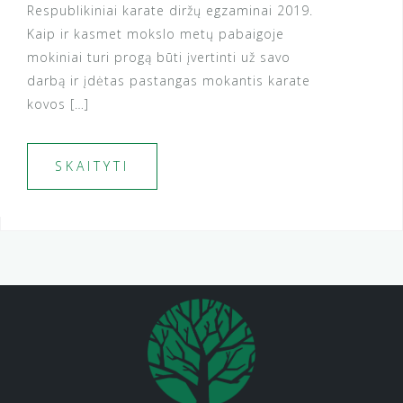
Respublikiniai karate diržų egzaminai 2019.
Kaip ir kasmet mokslo metų pabaigoje
mokiniai turi progą būti įvertinti už savo
darbą ir įdėtas pastangas mokantis karate
kovos […]
SKAITYTI