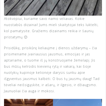
Atokvėpiui, kuriame savo namo vėliavas. Kokie
nuostabūs dizainai! Jums mieli skaitytojai teks luktelti,
kol pamatysite. Gražiems dizainams reikia ir šaunių
pristatymų 🙂
Prisidūkę, prisikūrę keliaujme į dienos uždarymą – čia
prisimename įvairiausius jausmus, emocijas ir jas
aptariame, o tuome iš jų konstruojame žemėlapį. Jis
bus mūsų kelrodis kievieną rytą ir vakarą, kai šioje
nuotykių kupinoje kelionėje darysis sunku apie
išgyventus jausmus kalbėti. O bus tų jausmų daug! Tad
tėveliai neišsigąskite, ir ašarų, ir ilgesio, ir džiaugsmo.
Jaunuoliai čia auga ir mokosi.