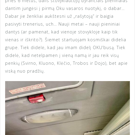
prieš 6 metus, dalis stovyklautojų byrančiais pieninaias
dantim jungėsi į pirmą Oku vasaros nuotykį, o dabar…
Dabar jie ženkliai aukštesni už „rašytoją” ir baigia
pasivyti trenerius, uch… Nauji metai – nauji pieniniai
dantys (ar pamenat, kad vienoje stovykloje kaip tik
vienas ir iškrito?). Šiemet startuojam kosmiškai didelia
grupe. Tiek didelė, kad jau imam didelį OKU’busą. Tiek
didelė, kad netelpamen į vieną namą ir jau reik visų
penkių (Svirno, Kluono, Klėčio, Trobos ir Dojo), bet apie
viską nuo pradžių.