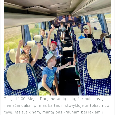
Taigi, 14:00. Mega. Daug neramių akių, šurmuliukas. Juk
nemažai daliai, pirmas kartas ir stovykloje ,ir toliau nuo
tėvų. Atsisveikinam, mantą pasikraunam bei lekiam į