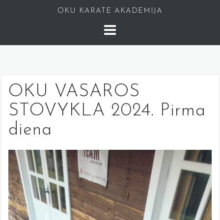
Skip
OKU KARATE AKADEMIJA
to
content
OKU VASAROS
STOVYKLA 2024. Pirma
diena