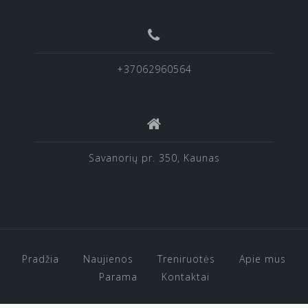
+37062960564
Savanorių pr. 350, Kaunas
Pradžia
Naujienos
Treniruotės
Apie mus
Parama
Kontaktai