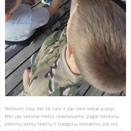
Nežinom, kaip bet tik šast ir dar vieni metai praėjo.
Mes jau senoliai metus skaičiuojame, pagal iškritusių
pieninių dantų skaičių ir išaugusių nuolatinių. Juk vos