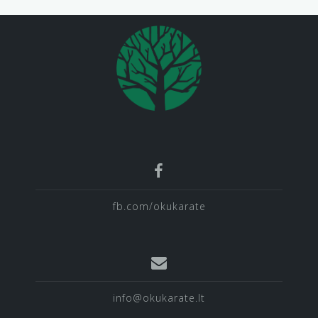
fb.com/okukarate
info@okukarate.lt