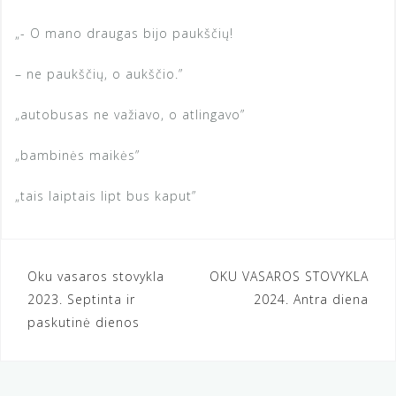
„- O mano draugas bijo paukščių!
– ne paukščių, o aukščio.”
„autobusas ne važiavo, o atlingavo”
„bambinės maikės”
„tais laiptais lipt bus kaput”
Navigacija
Oku vasaros stovykla
OKU VASAROS STOVYKLA
2023. Septinta ir
2024. Antra diena
tarp
paskutinė dienos
įrašų