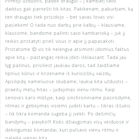
Pirmoji užduotis, padėk draugui – į kambarį tavo
daiktus gali parnešti tik kitas. Pakikenam, paburbam, ką
ten draugas tiek prisidėjo – bet savas lovas visi
pasiekėm! O tada nuo darbų prie kalbų – klausiame,
klausome, bandome pažinti savo kambarioką – juk jį
reikės pristatyti prieš visus ir apie jį papasakoti.
Pristatome 🙂 vis tik nelengva atsiminti įdomius faktus
apie kitą – pastangas reikia įdėti išklausant. Tada jau
lyg pažinus, prisiliest jaukiau daros, tad žaidžiame
lipnius kūnus ir krizename iš kurioziškų vaizdų.
Apsilipdę nameliuose skubame, laukia kita užduotis –
praeitų metų hitas – judėjimas vienu ritmu. Kaip
senovės karo mūšyje, kaip sinchroniniame pasirodyme,
ritmas ir gebėjimas visiems judėti kartu – tikras iššukis
– tik tikra komanda sugeba jį įvekti. Po dešimčių
bandymų – pavyko!!! Koks džiaugsmas visų veiduose ir
dėkingumas komandai, kuri pulsavo vienu ritmu ir
palaikė vienas kitą.