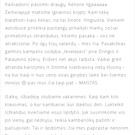
Kaišiadoris pasiimti draugų. Kelionė ilgaaaaaa.
Žemėlapyje matome Ignalinos kryptį. Kam tekę
klaidžioti šiais kelias, na tai žinote. Vingiuota. Vieniem
autobuse prireikia pastangų prilaikyti mamų sočiai
primaitintus skrandukus, kitiems pasaka – vos ne
atrakcionai. Po ilgų trijų valandų – mes čia. Pasakiškas
gamtos kampelis sodyba „Ievalaukis” prie Dringio ir
Palaukino ežerų. Erdvės net akys raibsta. Vaikai greit
atranda karstynes ir žinoma svarbiausią vietą kluoną –
na kur kaip ir nuo seno visas gėrybes laikė bei šventes
minėjo 🙂 pas mus čia taip pat – MAISTAS.
Išalkę, išbadėję skubame vakarienės. Kaip kam kilo
klausimas, o kur kambariai, kur daiktus dėti. Luktelkit.
Užkandus kviečiame visus lipdytis. Juk susirinkome visi
po vieną, gal nedrąsu, reikia kambarioką pažinti ir
pačiupinėti. Tai ir lipdomės, čia mes paprastai nenorim.