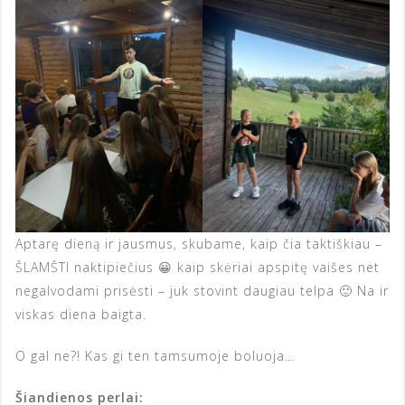
Aptarę dieną ir jausmus, skubame, kaip čia taktiškiau –
ŠLAMŠTI naktipiečius 😀 kaip skėriai apspitę vaišes net
negalvodami prisėsti – juk stovint daugiau telpa 🙂 Na ir
viskas diena baigta.
O gal ne?! Kas gi ten tamsumoje boluoja…
Šiandienos perlai: