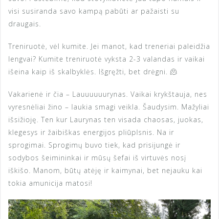
visi susiranda savo kampą pabūti ar pažaisti su
draugais.
Treniruotė, vėl kumite. Jei manot, kad treneriai paleidžia
lengvai? Kumite treniruotė vyksta 2-3 valandas ir vaikai
išeina kaip iš skalbyklės. Išgręžti, bet drėgni. 🫠
Vakarienė ir čia – Lauuuuuurynas. Vaikai krykštauja, nes
vyresnėliai žino – laukia smagi veikla. Šaudysim. Mažyliai
išsižioję. Ten kur Laurynas ten visada chaosas, juokas,
klegesys ir žaibiškas energijos pliūplsnis. Na ir
sprogimai. Sprogimų buvo tiek, kad prisijungė ir
sodybos šeimininkai ir mūsų šefai iš virtuvės nosį
iškišo. Manom, būtų atėję ir kaimynai, bet nejauku kai
tokia amunicija matosi!