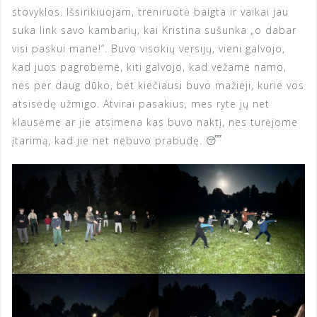
stovyklos. Išsirikiuojam, treniruotė baigta ir vaikai jau
suka link savo kambarių, kai Kristina sušunka „o dabar
visi paskui mane!”. Buvo visokių versijų, vieni galvojo,
kad juos pagrobėme, kiti galvojo, kad vežame namo,
nes per daug dūko, bet kiečiausi buvo mažieji, kurie vos
atsisėdę užmigo. Atvirai pasakius, mes ryte jų net
klausėme ar jie atsimena kas buvo naktį, nes turėjome
įtarimą, kad jie net nebuvo prabudę. 😴