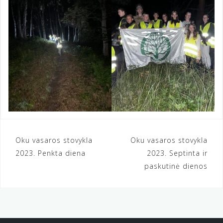
Navigacija
Oku vasaros stovykla
Oku vasaros stovykla
2023. Penkta diena
2023. Septinta ir
tarp
paskutinė dienos
įrašų