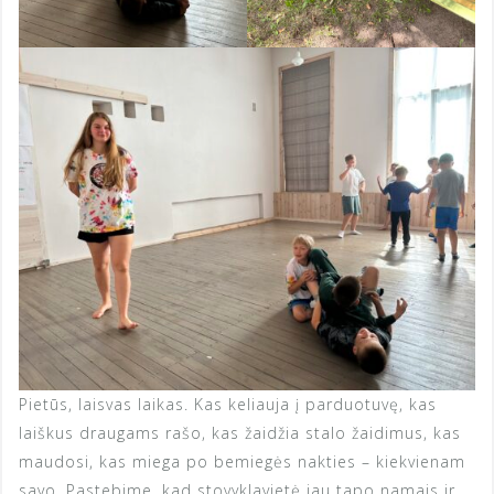
Pietūs, laisvas laikas. Kas keliauja į parduotuvę, kas
laiškus draugams rašo, kas žaidžia stalo žaidimus, kas
maudosi, kas miega po bemiegės nakties – kiekvienam
savo. Pastebime, kad stovyklavietė jau tapo namais ir