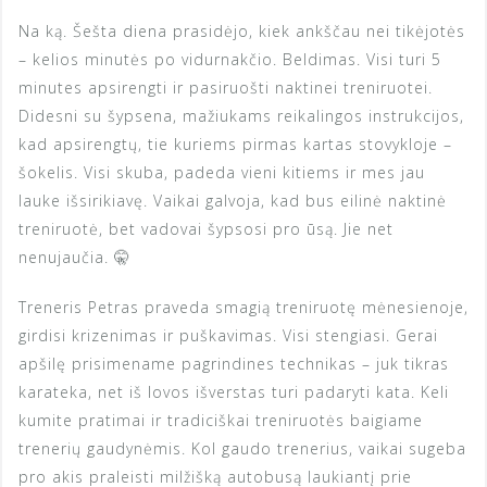
Na ką. Šešta diena prasidėjo, kiek ankščau nei tikėjotės
– kelios minutės po vidurnakčio. Beldimas. Visi turi 5
minutes apsirengti ir pasiruošti naktinei treniruotei.
Didesni su šypsena, mažiukams reikalingos instrukcijos,
kad apsirengtų, tie kuriems pirmas kartas stovykloje –
šokelis. Visi skuba, padeda vieni kitiems ir mes jau
lauke išsirikiavę. Vaikai galvoja, kad bus eilinė naktinė
treniruotė, bet vadovai šypsosi pro ūsą. Jie net
nenujaučia. 🤫
Treneris Petras praveda smagią treniruotę mėnesienoje,
girdisi krizenimas ir puškavimas. Visi stengiasi. Gerai
apšilę prisimename pagrindines technikas – juk tikras
karateka, net iš lovos išverstas turi padaryti kata. Keli
kumite pratimai ir tradiciškai treniruotės baigiame
trenerių gaudynėmis. Kol gaudo trenerius, vaikai sugeba
pro akis praleisti milžišką autobusą laukiantį prie