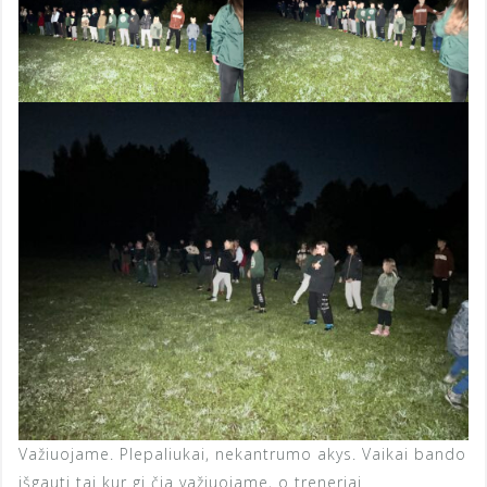
Važiuojame. Plepaliukai, nekantrumo akys. Vaikai bando
išgauti tai kur gi čia važiuojame, o treneriai