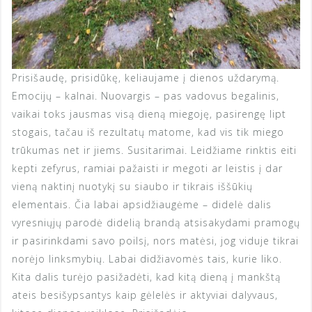
Prisišaudę, prisidūkę, keliaujame į dienos uždarymą.
Emocijų – kalnai. Nuovargis – pas vadovus begalinis,
vaikai toks jausmas visą dieną miegoję, pasirengę lipt
stogais, tačau iš rezultatų matome, kad vis tik miego
trūkumas net ir jiems. Susitarimai. Leidžiame rinktis eiti
kepti zefyrus, ramiai pažaisti ir megoti ar leistis į dar
vieną naktinį nuotykį su siaubo ir tikrais iššūkių
elementais. Čia labai apsidžiaugėme – didelė dalis
vyresniųjų parodė didelią brandą atsisakydami pramogų
ir pasirinkdami savo poilsį, nors matėsi, jog viduje tikrai
norėjo linksmybių. Labai didžiavomės tais, kurie liko.
Kita dalis turėjo pasižadėti, kad kitą dieną į mankštą
ateis besišypsantys kaip gėlelės ir aktyviai dalyvaus,