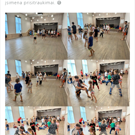
įsimena prisitraukimai. 😅