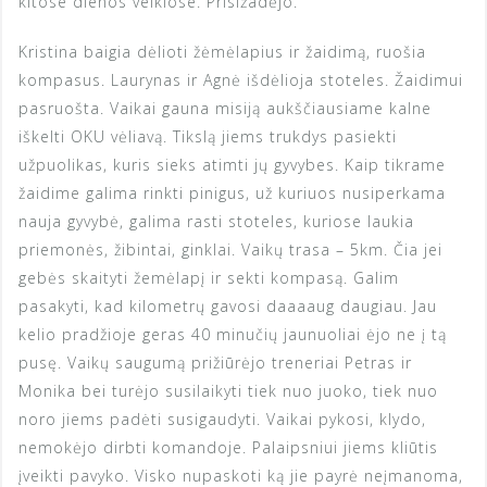
kitose dienos veiklose. Prisižadėjo.
Kristina baigia dėlioti žėmėlapius ir žaidimą, ruošia
kompasus. Laurynas ir Agnė išdėlioja stoteles. Žaidimui
pasruošta. Vaikai gauna misiją aukščiausiame kalne
iškelti OKU vėliavą. Tikslą jiems trukdys pasiekti
užpuolikas, kuris sieks atimti jų gyvybes. Kaip tikrame
žaidime galima rinkti pinigus, už kuriuos nusiperkama
nauja gyvybė, galima rasti stoteles, kuriose laukia
priemonės, žibintai, ginklai. Vaikų trasa – 5km. Čia jei
gebės skaityti žemėlapį ir sekti kompasą. Galim
pasakyti, kad kilometrų gavosi daaaaug daugiau. Jau
kelio pradžioje geras 40 minučių jaunuoliai ėjo ne į tą
pusę. Vaikų saugumą prižiūrėjo treneriai Petras ir
Monika bei turėjo susilaikyti tiek nuo juoko, tiek nuo
noro jiems padėti susigaudyti. Vaikai pykosi, klydo,
nemokėjo dirbti komandoje. Palaipsniui jiems kliūtis
įveikti pavyko. Visko nupaskoti ką jie payrė neįmanoma,