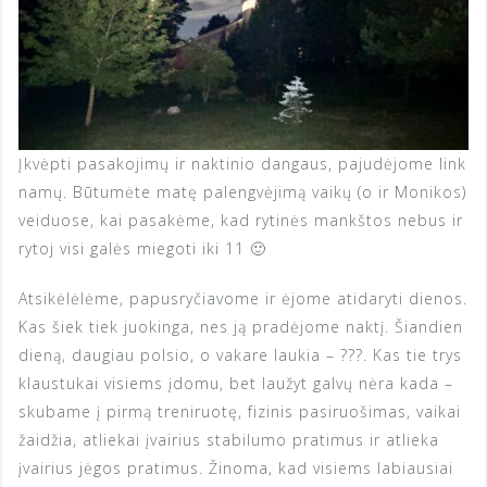
Įkvėpti pasakojimų ir naktinio dangaus, pajudėjome link
namų. Būtumėte matę palengvėjimą vaikų (o ir Monikos)
veiduose, kai pasakėme, kad rytinės mankštos nebus ir
rytoj visi galės miegoti iki 11 🙂
Atsikėlėlėme, papusryčiavome ir ėjome atidaryti dienos.
Kas šiek tiek juokinga, nes ją pradėjome naktį. Šiandien
dieną, daugiau polsio, o vakare laukia – ???. Kas tie trys
klaustukai visiems įdomu, bet laužyt galvų nėra kada –
skubame į pirmą treniruotę, fizinis pasiruošimas, vaikai
žaidžia, atliekai įvairius stabilumo pratimus ir atlieka
įvairius jėgos pratimus. Žinoma, kad visiems labiausiai