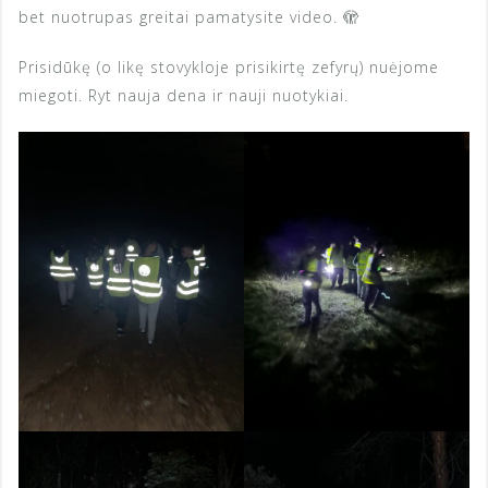
bet nuotrupas greitai pamatysite video. 🫣
Prisidūkę (o likę stovykloje prisikirtę zefyrų) nuėjome
miegoti. Ryt nauja dena ir nauji nuotykiai.