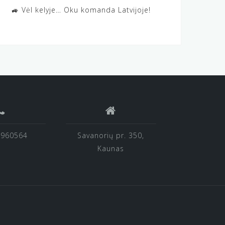
🚙 Vėl kelyje… Oku komanda Latvijoje!
2960564
Savanorių pr. 350,
Kaunas