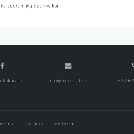
u sportininkų patirtys kai
okukarate
info@okukarate.lt
+3706
pie mus
Parama
Kontaktai