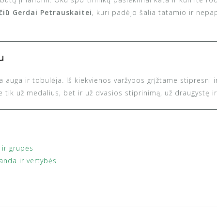
čiū Gerdai Petrauskaitei
, kuri padėjo šalia tatamio ir nepa
u
auga ir tobulėja. Iš kiekvienos varžybos grįžtame stipresni 
 tik už medalius, bet ir už dvasios stiprinimą, už draugystę
 ir grupės
nda ir vertybės