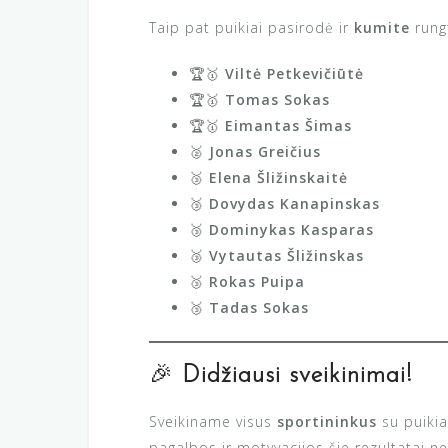
Taip pat puikiai pasirodė ir
kumite
rung
🏆🥇
Viltė Petkevičiūtė
🏆🥇
Tomas Sokas
🏆🥇
Eimantas Šimas
🥈
Jonas Greičius
🥉
Elena Šližinskaitė
🥉
Dovydas Kanapinskas
🥉
Dominykas Kasparas
🥉
Vytautas Šližinskas
🥉
Rokas Puipa
🥉
Tadas Sokas
🎉
Didžiausi sveikinimai!
Sveikiname visus
sportininkus
su puikia
pagalbos ir motyvacijos šie rezultatai n