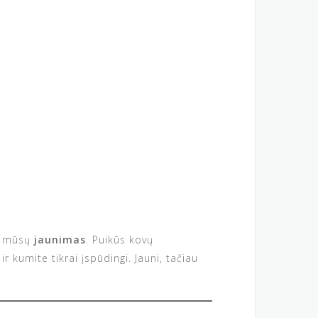
dė mūsų
jaunimas
. Puikūs kovų
kumite tikrai įspūdingi. Jauni, tačiau