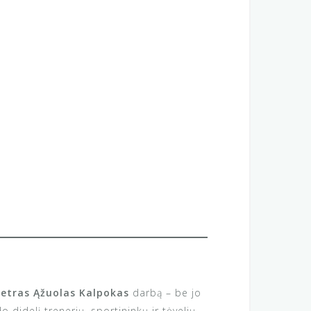
Petras Ąžuolas Kalpokas
darbą – be jo
didelį trenerių, sportininkų ir tėvelių