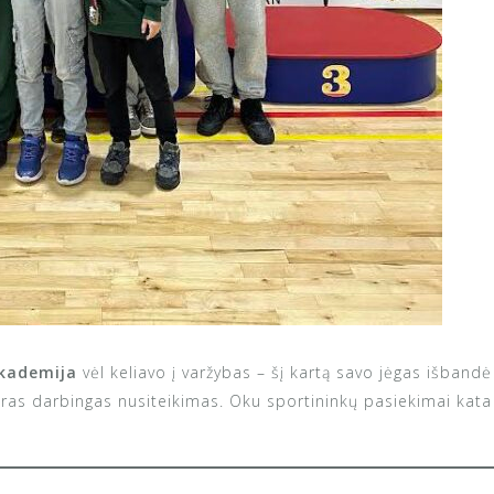
kademija
vėl keliavo į varžybas – šį kartą savo jėgas išban
s darbingas nusiteikimas. Oku sportininkų pasiekimai kata ir 