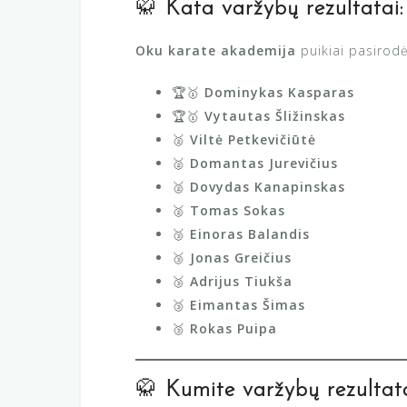
🥋
Kata varžybų rezultatai:
Oku karate akademija
puikiai pasirodė
🏆🥇
Dominykas Kasparas
🏆🥇
Vytautas Šližinskas
🥈
Viltė Petkevičiūtė
🥈
Domantas Jurevičius
🥈
Dovydas Kanapinskas
🥈
Tomas Sokas
🥉
Einoras Balandis
🥉
Jonas Greičius
🥉
Adrijus Tiukša
🥉
Eimantas Šimas
🥉
Rokas Puipa
🥋
Kumite varžybų rezultata