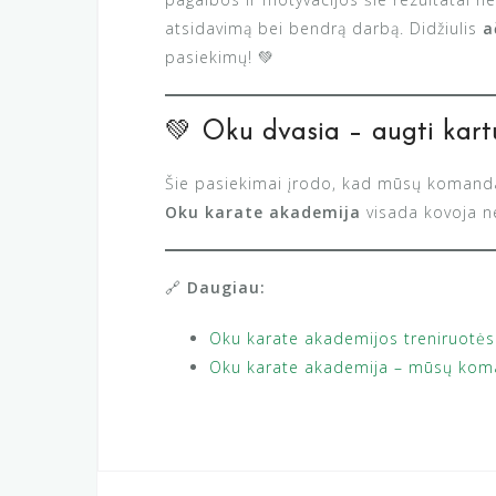
atsidavimą bei bendrą darbą. Didžiulis
a
pasiekimų! 💚
💚
Oku dvasia – augti kart
Šie pasiekimai įrodo, kad mūsų komanda 
Oku karate akademija
visada kovoja ne
🔗
Daugiau:
Oku karate akademijos treniruotės
Oku karate akademija – mūsų koma