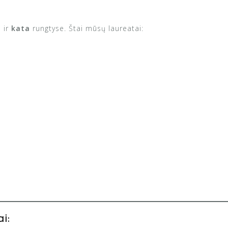
 ir
kata
rungtyse. Štai mūsų laureatai:
i: