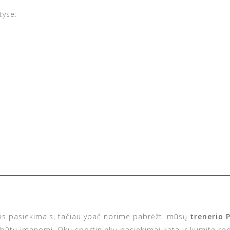
tyse:
is pasiekimais, tačiau ypač norime pabrėžti mūsų
trenerio 
ebūtų įmanomi. Oku sportininkų pasiekimai kata ir kumite rodo 