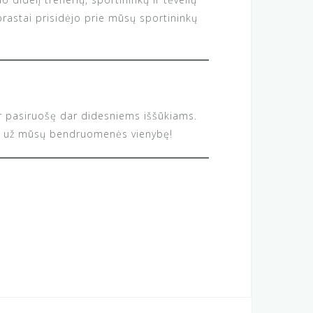
prastai prisidėjo prie mūsų sportininkų
ir pasiruošę dar didesniems iššūkiams.
 ir už mūsų bendruomenės vienybę!