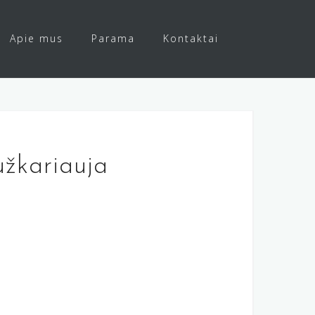
Apie mus
Parama
Kontaktai
užkariauja