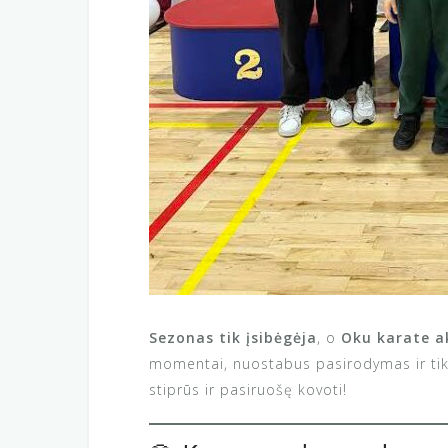
Sezonas tik įsibėgėja
, o
Oku karate a
momentai, nuostabus pasirodymas ir tikra
stiprūs ir pasiruošę kovoti!