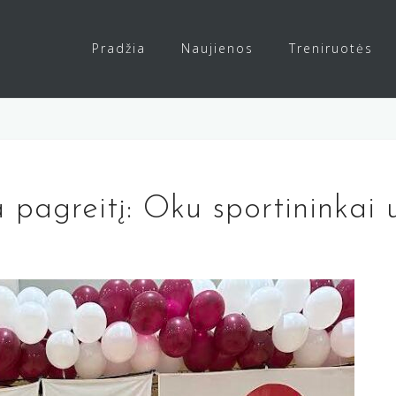
Pradžia
Naujienos
Treniruotės
 pagreitį: Oku sportininkai 